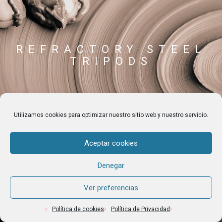
REFRACTORY STEEL
TRIPODS
Utilizamos cookies para optimizar nuestro sitio web y nuestro servicio.
Aceptar cookies
CERAMICS TOOLS
Denegar
Ver preferencias
Política de cookies
Política de Privacidad