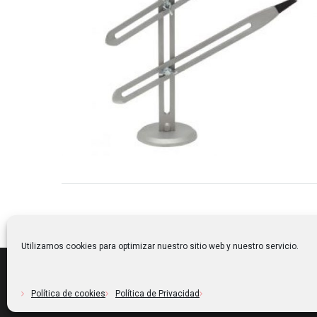
Utilizamos cookies para optimizar nuestro sitio web y nuestro servicio.
Av. del Puntui, S/N - Plg. Ind. Rissec Sud - 17121 Corçà, Girona, España | inf
Copyright © 2016 Argiles Bisbal S.L. |
Aviso Legal
|
Política de privacidad
|
Pol
Política de cookies
Política de Privacidad