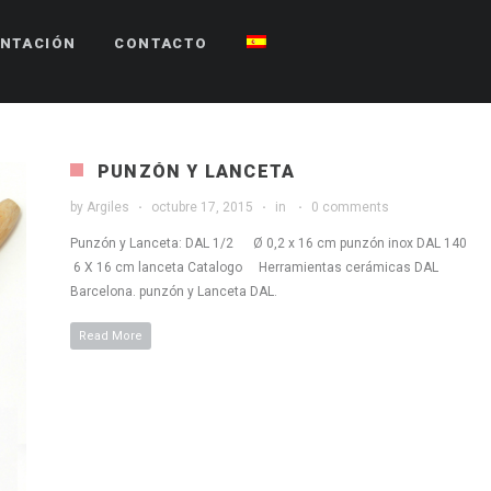
NTACIÓN
CONTACTO
PUNZÓN Y LANCETA
by
Argiles
octubre 17, 2015
in
0 comments
Punzón y Lanceta: DAL 1/2 Ø 0,2 x 16 cm punzón inox DAL 140
6 X 16 cm lanceta Catalogo Herramientas cerámicas DAL
Barcelona. punzón y Lanceta DAL.
Read More