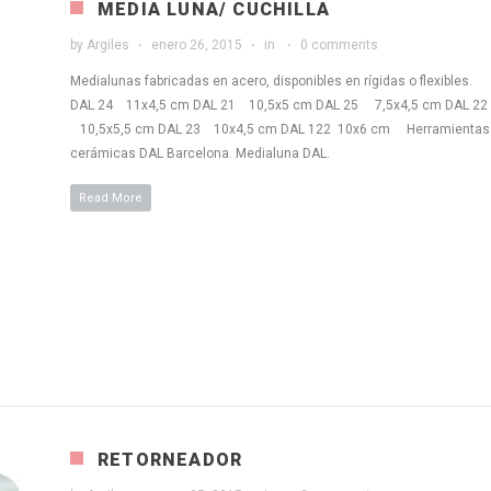
MEDIA LUNA/ CUCHILLA
by
Argiles
enero 26, 2015
in
0 comments
Medialunas fabricadas en acero, disponibles en rígidas o flexibles.
DAL 24 11x4,5 cm DAL 21 10,5x5 cm DAL 25 7,5x4,5 cm DAL 22
10,5x5,5 cm DAL 23 10x4,5 cm DAL 122 10x6 cm Herramientas
cerámicas DAL Barcelona. Medialuna DAL.
Read More
RETORNEADOR