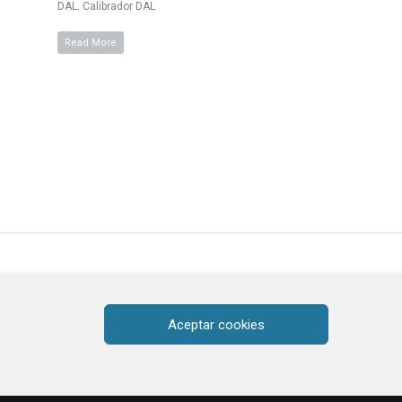
DAL. Calibrador DAL
Read More
Aceptar cookies
o@argilesbisbal.com | 972 641 087
ítica de cookies
| Made with love by
TÒNIC Art i comunicació