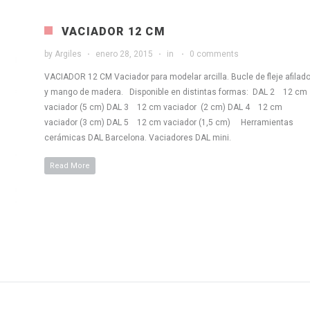
VACIADOR 12 CM
by
Argiles
enero 28, 2015
in
0 comments
VACIADOR 12 CM Vaciador para modelar arcilla. Bucle de fleje afilad
y mango de madera. Disponible en distintas formas: DAL 2 12 cm
vaciador (5 cm) DAL 3 12 cm vaciador (2 cm) DAL 4 12 cm
vaciador (3 cm) DAL 5 12 cm vaciador (1,5 cm) Herramientas
cerámicas DAL Barcelona. Vaciadores DAL mini.
Read More