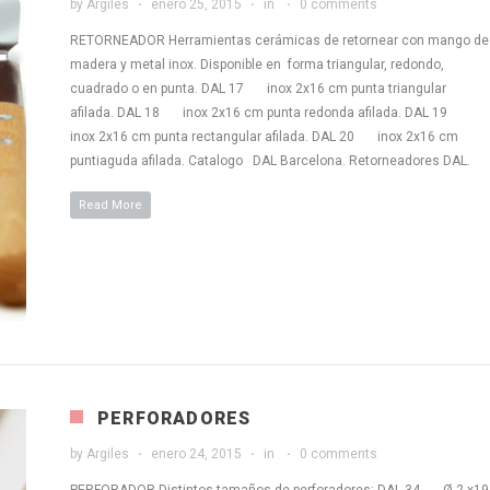
by
Argiles
enero 25, 2015
in
0 comments
RETORNEADOR Herramientas cerámicas de retornear con mango de
madera y metal inox. Disponible en forma triangular, redondo,
cuadrado o en punta. DAL 17 inox 2x16 cm punta triangular
afilada. DAL 18 inox 2x16 cm punta redonda afilada. DAL 19
inox 2x16 cm punta rectangular afilada. DAL 20 inox 2x16 cm
puntiaguda afilada. Catalogo DAL Barcelona. Retorneadores DAL.
Read More
PERFORADORES
by
Argiles
enero 24, 2015
in
0 comments
PERFORADOR Distintos tamaños de perforadores: DAL 34 Ø 2 x19