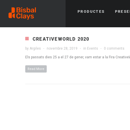
PRODUCTES
PRESE
CREATIVEWORLD 2020
by
Argiles
novembre 28, 2019
in
Events
0 comments
Els passats dies 25 a el 27 de gener, vam estar a la Fira Creative
Read More