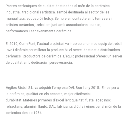
Pastes ceràmiques de qualitat destinades al món de la cerámica
industrial, tradicional i artística. També destinada al sector de les
manualitats, educació i hobby. Sempre en contacte amb terrissers i
artistes ceràmics, treballem junt amb associacions, cursos,
performances i esdeveniments ceràmics.
El 2010, Quim Font, l'actual propietari va incorporar un nou equip de treball
jove i dinàmic per millorar la producció i el servei destinat a distribuïdors
ceràmics i productors de ceràmica. L'equip professional ofereix un servei
de qualitat amb dedicació i perseverància.
Argiles Bisbal S.L. va adquirir l'empresa DAL Bcn l'any 2015. Eines per a
la ceràmica, qualitat en els acabats, major eficiència i
durabilitat. Materies primeres d’excel·lent qualitat: fusta, acer, inox,
refractaris, alumini i llautò. DAL, fabricants d'útils i eines per al món de la
ceràmica des de 1964.