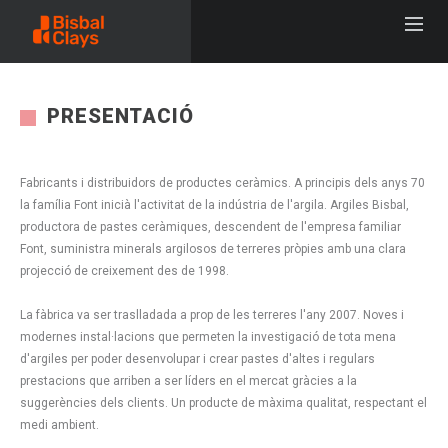
PRESENTACIÓ
Fabricants i distribuidors de productes ceràmics. A principis dels anys 70
la família Font inicià l'activitat de la indústria de l'argila. Argiles Bisbal,
productora de pastes ceràmiques, descendent de l'empresa familiar
Font, suministra minerals argilosos de terreres pròpies amb una clara
projecció de creixement des de 1998.
La fàbrica va ser traslladada a prop de les terreres l'any 2007. Noves i
modernes instal·lacions que permeten la investigació de tota mena
d'argiles per poder desenvolupar i crear pastes d'altes i regulars
prestacions que arriben a ser líders en el mercat gràcies a la
suggerències dels clients. Un producte de màxima qualitat, respectant el
medi ambient.