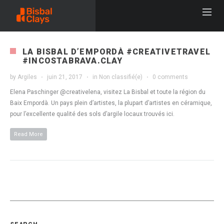
LA BISBAL D’EMPORDÀ #CREATIVETRAVEL
#INCOSTABRAVA.CLAY
by
Argiles
juin 21, 2017
in
Non classifié(e)
0 comments
Elena Paschinger @creativelena, visitez La Bisbal et toute la région du
Baix Empordà. Un pays plein d’artistes, la plupart d’artistes en céramique,
pour l’excellente qualité des sols d’argile locaux trouvés ici.
Read More